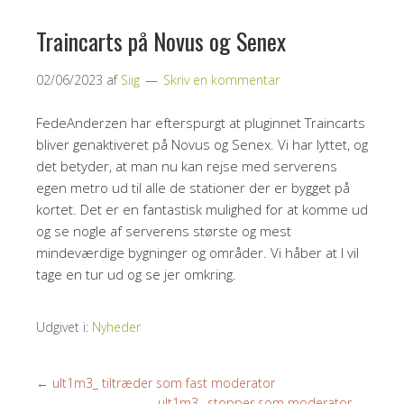
Traincarts på Novus og Senex
02/06/2023
af
Siig
Skriv en kommentar
FedeAnderzen har efterspurgt at pluginnet Traincarts
bliver genaktiveret på Novus og Senex. Vi har lyttet, og
det betyder, at man nu kan rejse med serverens
egen metro ud til alle de stationer der er bygget på
kortet. Det er en fantastisk mulighed for at komme ud
og se nogle af serverens største og mest
mindeværdige bygninger og områder. Vi håber at I vil
tage en tur ud og se jer omkring.
Udgivet i:
Nyheder
←
ult1m3_ tiltræder som fast moderator
ult1m3_ stopper som moderator
→