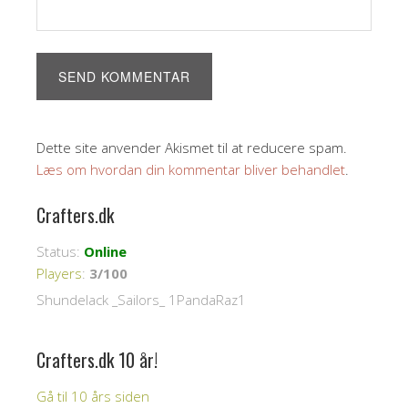
Dette site anvender Akismet til at reducere spam.
Læs om hvordan din kommentar bliver behandlet
.
Crafters.dk
Status:
Online
Players
:
3/100
Shundelack _Sailors_ 1PandaRaz1
Crafters.dk 10 år!
Gå til 10 års siden