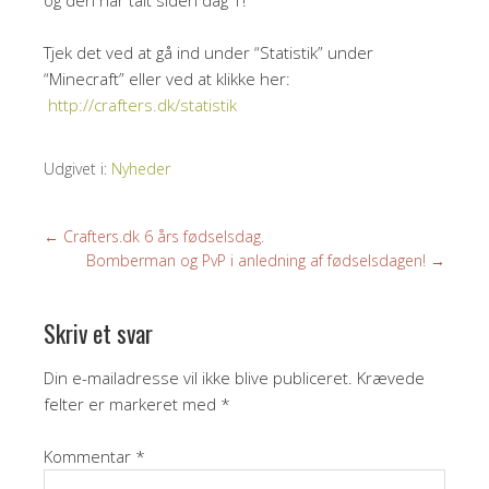
og den har talt siden dag 1!
Tjek det ved at gå ind under “Statistik” under
“Minecraft” eller ved at klikke her:
http://crafters.dk/statistik
Udgivet i:
Nyheder
←
Crafters.dk 6 års fødselsdag.
Bomberman og PvP i anledning af fødselsdagen!
→
Skriv et svar
Din e-mailadresse vil ikke blive publiceret.
Krævede
felter er markeret med
*
Kommentar
*