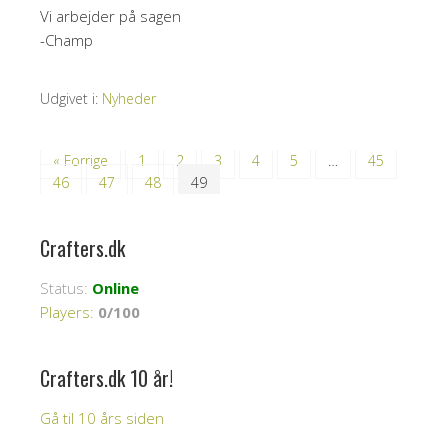
Vi arbejder på sagen
-Champ
Udgivet i:
Nyheder
« Forrige
1
2
3
4
5
…
45
46
47
48
49
Crafters.dk
Status:
Online
Players
:
0/100
Crafters.dk 10 år!
Gå til 10 års siden