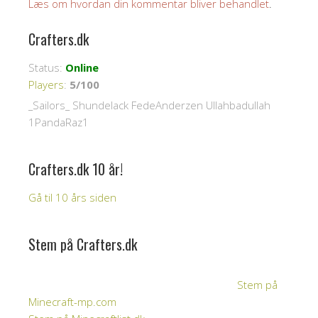
Læs om hvordan din kommentar bliver behandlet
.
Crafters.dk
Status:
Online
Players
:
5/100
_Sailors_ Shundelack FedeAnderzen Ullahbadullah
1PandaRaz1
Crafters.dk 10 år!
Gå til 10 års siden
Stem på Crafters.dk
Stem på
Minecraft-mp.com