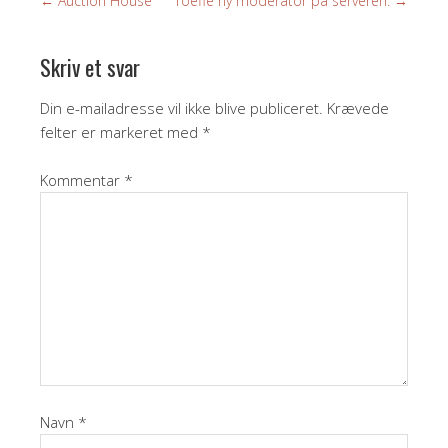
←
Auction House
Toeffe ny moderator på serveren.
→
Skriv et svar
Din e-mailadresse vil ikke blive publiceret.
Krævede
felter er markeret med
*
Kommentar
*
Navn
*