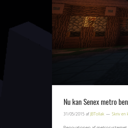
Nu kan Senex metro benyt
31/05/2015
af
JBTollak
Skriv e
Renovationen af metrosystemet p