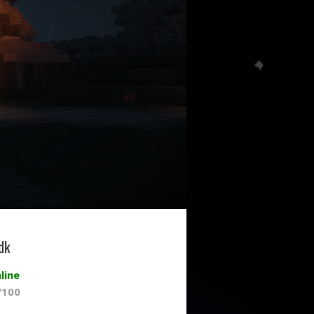
dk
line
/100