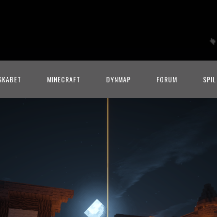
SKABET
MINECRAFT
DYNMAP
FORUM
SPIL