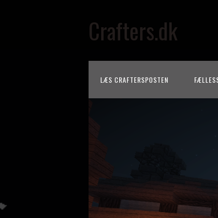
Crafters.dk
LÆS CRAFTERSPOSTEN
FÆLLES