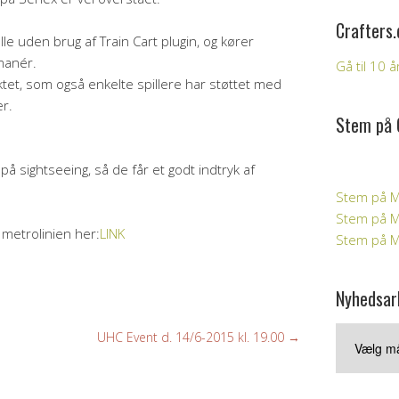
Crafters.
lle uden brug af Train Cart plugin, og kører
manér.
Gå til 10 
ektet, som også enkelte spillere har støttet med
er.
Stem på 
på sightseeing, så de får et godt indtryk af
Stem på M
Stem på Mi
metrolinien her:
LINK
Stem på Mi
Nyhedsar
Nyhedsark
UHC Event d. 14/6-2015 kl. 19.00
→