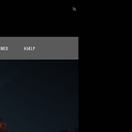
 MED
HJÆLP