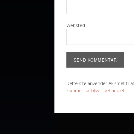
Websted
Dette site anvender Akismet til 
kommentar bliver behandlet
.