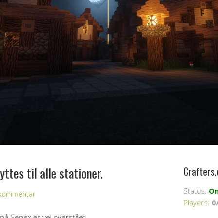
tes til alle stationer.
Crafters.
Status:
On
n kommentar
Players
:
0
å Senex er vel overstået.