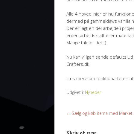
Alle 4 hovedlinier er nu funktione
dermed på gammeldaws vanilla 
Der er lagt en del arbejde i proj
enten arbejdskraft eller material
Mange tak for det :)
Nu kan vi igen sende defaults ud 
Crafters.dk
Læs mere om funktionaliteten af 
Udgivet i:
Nyheder
←
Sælg og køb items med Market.
Skriv et svar