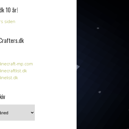
dk 10 år!
års siden
Crafters.dk
inecraft-mp.com
necraftlist.dk
nelist.dk
kiv
iv