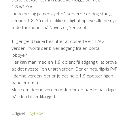
1.8.x/1.9.x.
Indholdet og gameplayet på serverne er dog stadig
version 1.8. Så det er ikke muligt at opleve alle de nye
fede funktioner på Novus og Senex pt.
Til gengæld har vi besluttet at opsætte en 1.9.2
verden, hvortil der bliver adgang fra en portal i
lobbyen.
Her kan man med en 1.9.x client få adgang til at prøve
alt det nyeste i en urørt verden. Der er naturligvis PvP
i denne verden, det er jo det hele 1.9 opdateringen
handler om :)
Mere om denne verden indenfor de næste par dage,
når den bliver klargjort.
Udgivet i:
Nyheder