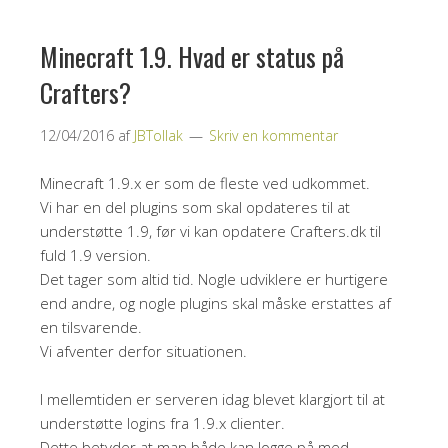
Minecraft 1.9. Hvad er status på
Crafters?
12/04/2016
af
JBTollak
Skriv en kommentar
Minecraft 1.9.x er som de fleste ved udkommet.
Vi har en del plugins som skal opdateres til at
understøtte 1.9, før vi kan opdatere Crafters.dk til
fuld 1.9 version.
Det tager som altid tid. Nogle udviklere er hurtigere
end andre, og nogle plugins skal måske erstattes af
en tilsvarende.
Vi afventer derfor situationen.
I mellemtiden er serveren idag blevet klargjort til at
understøtte logins fra 1.9.x clienter.
Dette betyder at man både kan logge på med