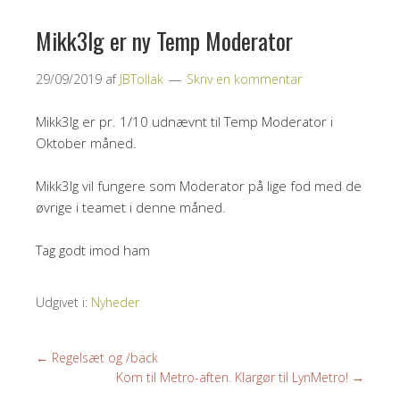
Mikk3lg er ny Temp Moderator
29/09/2019
af
JBTollak
Skriv en kommentar
Mikk3lg er pr. 1/10 udnævnt til Temp Moderator i
Oktober måned.
Mikk3lg vil fungere som Moderator på lige fod med de
øvrige i teamet i denne måned.
Tag godt imod ham
Udgivet i:
Nyheder
←
Regelsæt og /back
Kom til Metro-aften. Klargør til LynMetro!
→