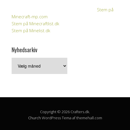
Stem på
Minecraft-mp.com
Stem på Minecraftlist.dk
Stem på Minelist.dk
Nyhedsarkiv
Nyhedsarkiv
Copyright © 2026 Crafters.dk.
Church
WordPress Tema af themehall.com