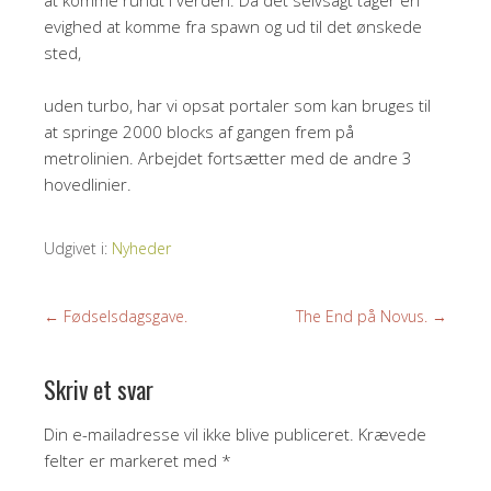
at komme rundt i verden. Da det selvsagt tager en
evighed at komme fra spawn og ud til det ønskede
sted,
uden turbo, har vi opsat portaler som kan bruges til
at springe 2000 blocks af gangen frem på
metrolinien. Arbejdet fortsætter med de andre 3
hovedlinier.
Udgivet i:
Nyheder
←
Fødselsdagsgave.
The End på Novus.
→
Skriv et svar
Din e-mailadresse vil ikke blive publiceret.
Krævede
felter er markeret med
*