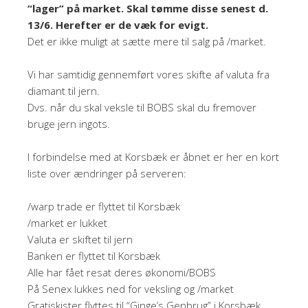
“lager” på market. Skal tømme disse senest d.
13/6. Herefter er de væk for evigt.
Det er ikke muligt at sætte mere til salg på /market.
Vi har samtidig gennemført vores skifte af valuta fra
diamant til jern.
Dvs. når du skal veksle til BOBS skal du fremover
bruge jern ingots.
I forbindelse med at Korsbæk er åbnet er her en kort
liste over ændringer på serveren:
/warp trade er flyttet til Korsbæk
/market er lukket
Valuta er skiftet til jern
Banken er flyttet til Korsbæk
Alle har fået resat deres økonomi/BOBS
På Senex lukkes ned for veksling og /market
Gratiskister flyttes til “Ginge’s Genbrug” i Korsbæk