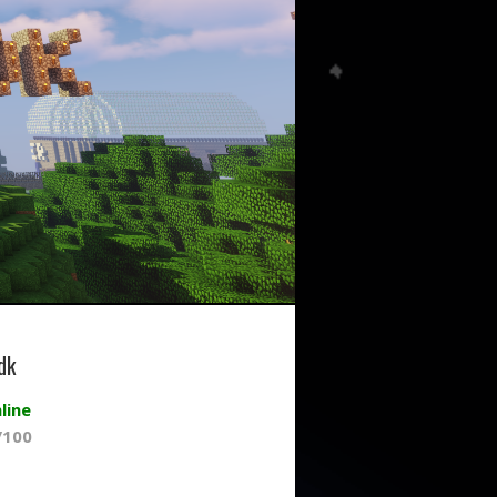
dk
line
/100