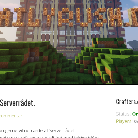
Serverrådet.
Crafters.
Status:
On
n kommentar
Players
:
0
n gerne vil udtræde af Serverrådet.
tiv drivkraft, og har budt ind med talrige idéer,