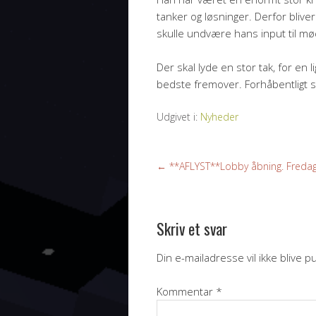
tanker og løsninger. Derfor bliver
skulle undvære hans input til m
Der skal lyde en stor tak, for en
bedste fremover. Forhåbentligt s
Udgivet i:
Nyheder
←
**AFLYST**Lobby åbning. Fredag d
Skriv et svar
Din e-mailadresse vil ikke blive pu
Kommentar
*