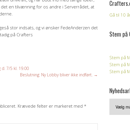
Crafters.
 det en tilvænning for os andre i Serverrådet, at
øderne.
Gå til 10 
 ligeså stor indsats, og vi ønsker FedeAnderzen det
Stem på 
tadig på Crafters
Stem på M
Stem på Mi
. 7/5 kl. 19.00
Stem på Mi
Beslutning: Ny Lobby bliver ikke indført.
→
Nyhedsar
Nyhedsark
bliceret.
Krævede felter er markeret med
*