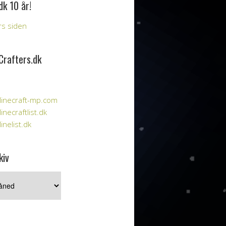
dk 10 år!
års siden
Crafters.dk
inecraft-mp.com
necraftlist.dk
nelist.dk
kiv
iv