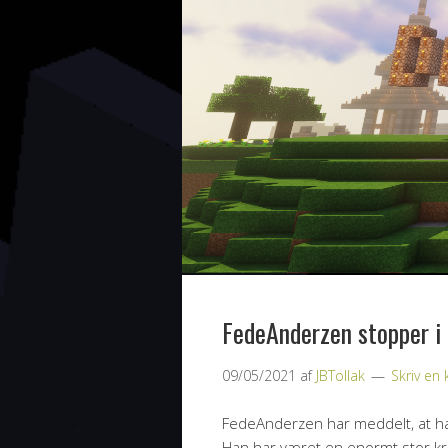
FedeAnderzen stopper i 
09/05/2021
af
JBTollak
Skriv e
FedeAnderzen har meddelt, at ha
Han har været en enormt stor krea