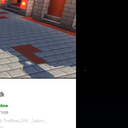
dk
line
/100
k TheReal_DAV _Sailors_
z1