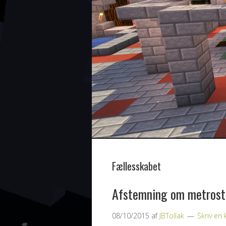
Fællesskabet
Afstemning om metrost
08/10/2015
af
JBTollak
Skriv e