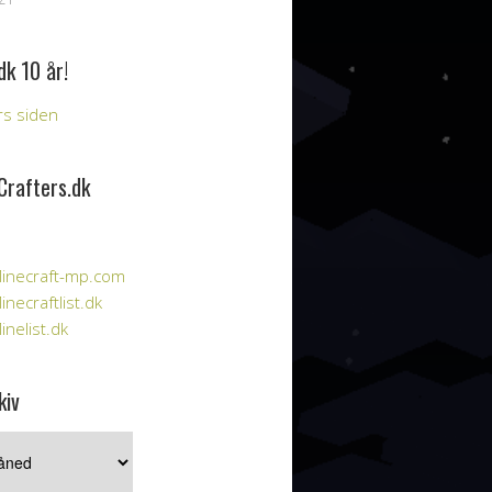
dk 10 år!
års siden
Crafters.dk
inecraft-mp.com
necraftlist.dk
nelist.dk
kiv
iv