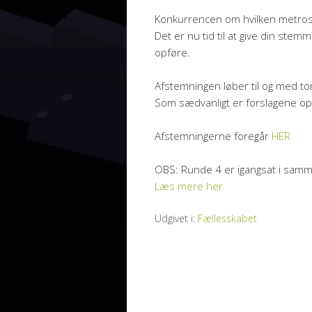
Konkurrencen om hvilken metrost
Det er nu tid til at give din stemm
opføre.
Afstemningen løber til og med t
Som sædvanligt er forslagene ops
Afstemningerne foregår
HER
OBS: Runde 4 er igangsat i sa
Læs mere her
Udgivet i:
Fællesskabet