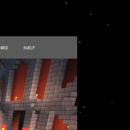
 MED
HJÆLP