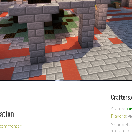
Crafters.
Status:
On
ation
Players
:
4
Shundelac
n kommentar
1PandaRa