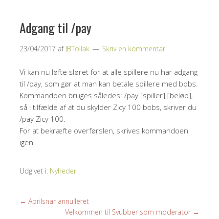
Adgang til /pay
23/04/2017
af
JBTollak
Skriv en kommentar
Vi kan nu løfte sløret for at alle spillere nu har adgang
til /pay, som gør at man kan betale spillere med bobs.
Kommandoen bruges således: /pay [spiller] [beløb],
så i tilfælde af at du skylder Zicy 100 bobs, skriver du
/pay Zicy 100.
For at bekræfte overførslen, skrives kommandoen
igen.
Udgivet i:
Nyheder
←
Aprilsnar annulleret
Velkommen til Svubber som moderator
→