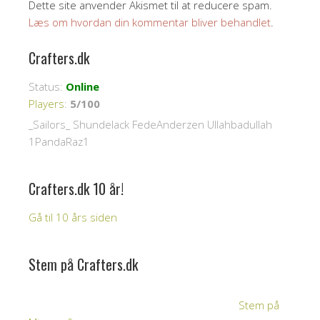
Dette site anvender Akismet til at reducere spam.
Læs om hvordan din kommentar bliver behandlet
.
Crafters.dk
Status:
Online
Players
:
5/100
_Sailors_ Shundelack FedeAnderzen Ullahbadullah
1PandaRaz1
Crafters.dk 10 år!
Gå til 10 års siden
Stem på Crafters.dk
Stem på