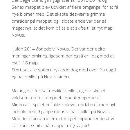
Det begyndte at gå rigtigt stærkt i 2012-2014, og
Senex mappet blev udvidet af flere omgange, for at få
nye biomer med. Det skabte desværre grimme
områder på mappet, og i sidste ende var der så
meget nyt, at det kom på tale at skifte til et nyt map:
Novus.
I julen 2014 åbnede vi Novus. Det var der delte
meninger omkring, ligesom der også er i dag med et
nyt 1.18 map.
Stort set alle spillere rykkede dog med over fra dag 1,
og har spillet på Novus siden.
Mojang har fortsat udviklet spillet, og har skruet
voldsomt op for tempoet i opdateringerne af
Minecraft. Spillet er faktisk blevet opdateret med nyt
indhold hele 9 gange mens vi har spillet på Novus.
Med det i tankerne er det meget imponerende at vi
har kunne spille på mappet i 7 (syv!) år!!