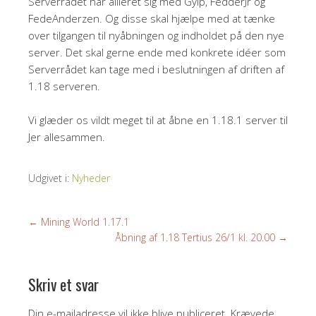
Serverrådet har allieret sig med Gylp, FedderJr og
FedeAnderzen. Og disse skal hjælpe med at tænke
over tilgangen til nyåbningen og indholdet på den nye
server. Det skal gerne ende med konkrete idéer som
Serverrådet kan tage med i beslutningen af driften af
1.18 serveren.
Vi glæder os vildt meget til at åbne en 1.18.1 server til
Jer allesammen.
Udgivet i:
Nyheder
←
Mining World 1.17.1
Åbning af 1.18 Tertius 26/1 kl. 20.00
→
Skriv et svar
Din e-mailadresse vil ikke blive publiceret.
Krævede