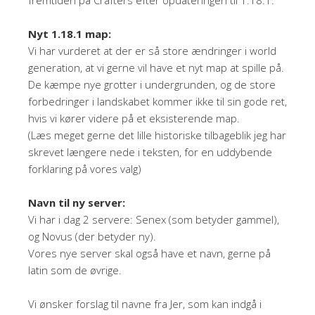
fremtiden på Crafters efter opdateringen til 1.18.1:
Nyt 1.18.1 map:
Vi har vurderet at der er så store ændringer i world
generation, at vi gerne vil have et nyt map at spille på.
De kæmpe nye grotter i undergrunden, og de store
forbedringer i landskabet kommer ikke til sin gode ret,
hvis vi kører videre på et eksisterende map.
(Læs meget gerne det lille historiske tilbageblik jeg har
skrevet længere nede i teksten, for en uddybende
forklaring på vores valg)
Navn til ny server:
Vi har i dag 2 servere: Senex (som betyder gammel),
og Novus (der betyder ny).
Vores nye server skal også have et navn, gerne på
latin som de øvrige.
Vi ønsker forslag til navne fra Jer, som kan indgå i