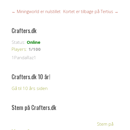
←
Miningworld er nulstillet
Kortet er tilbage på Tertius
→
Crafters.dk
Status:
Online
Players
:
1/100
1PandaRaz1
Crafters.dk 10 år!
Gå til 10 års siden
Stem på Crafters.dk
Stem på