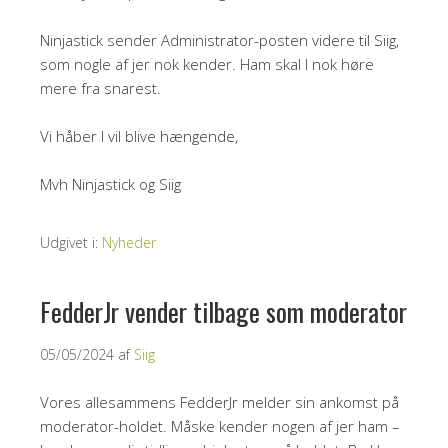
Ninjastick sender Administrator-posten videre til Siig,
som nogle af jer nok kender. Ham skal I nok høre
mere fra snarest.
Vi håber I vil blive hængende,
Mvh Ninjastick og Siig
Udgivet i:
Nyheder
FedderJr vender tilbage som moderator
05/05/2024
af
Siig
Vores allesammens FedderJr melder sin ankomst på
moderator-holdet. Måske kender nogen af jer ham –